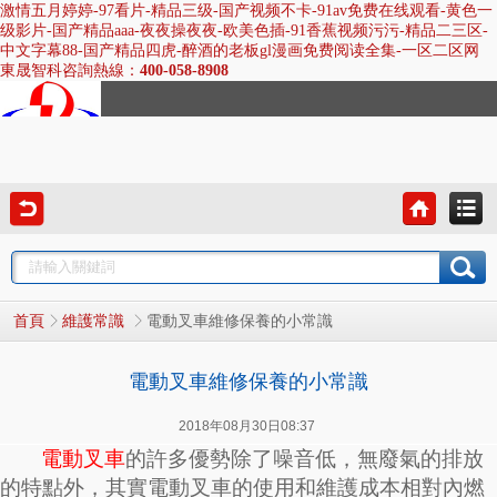
激情五月婷婷-97看片-精品三级-国产视频不卡-91av免费在线观看-黄色一
级影片-国产精品aaa-夜夜操夜夜-欧美色插-91香蕉视频污污-精品二三区-
中文字幕88-国产精品四虎-醉酒的老板gl漫画免费阅读全集-一区二区网
東晟智科咨詢熱線：
400-058-8908
東晟智科
10年
專注電動叉車/電動堆高車
電動叉車維修保養的小常識
首頁
維護常識
電動叉車維修保養的小常識
2018年08月30日08:37
電動叉車
的許多優勢除了噪音低，無廢氣的排放
的特點外，其實電動叉車的使用和維護成本相對內燃