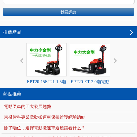
推薦產品
EPT20-15ET2L 1.5噸
EPT20-ET 2.0噸電動
RPL201Z/2
鋰電池搬運車 中力小
搬運車 中力大金剛
RPL251/
熱點推薦
金剛2系(鋰電款)
2.0/2.5/3.
電動叉車的四大發展趨勢
車
東盛智科專業電動搬運車保養維護經驗總結
除了噸位，選擇電動搬運車還應該看什么？