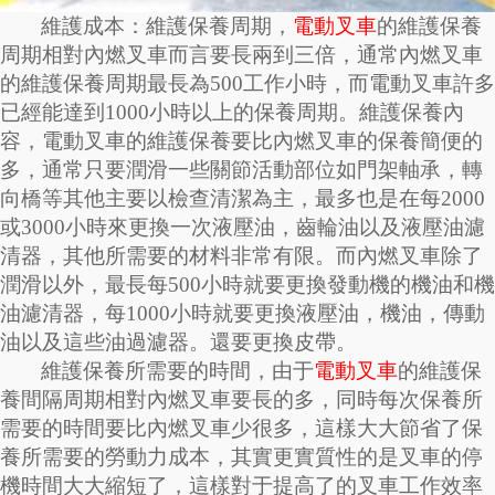
維護成本：維護保養周期，
電動叉車
的維護保養
周期相對內燃叉車而言要長兩到三倍，通常內燃叉車
的維護保養周期最長為
500工作小時，而電動叉車許多
已經能達到1000小時以上的保養周期。維護保養內
容，電動叉車的維護保養要比內燃叉車的保養簡便的
多，通常只要潤滑一些關節活動部位如門架軸承，轉
向橋等其他主要以檢查清潔為主，最多也是在每2000
或3000小時來更換一次液壓油，齒輪油以及液壓油濾
清器，其他所需要的材料非常有限。而內燃叉車除了
潤滑以外，最長每500小時就要更換發動機的機油和機
油濾清器，每1000小時就要更換液壓油，機油，傳動
油以及這些油過濾器。還要更換皮帶。
維護保養所需要的時間，由于
電動叉車
的維護保
養間隔周期相對內燃叉車要長的多，同時每次保養所
需要的時間要比內燃叉車少很多，這樣大大節省了保
養所需要的勞動力成本，其實更實質性的是叉車的停
機時間大大縮短了，這樣對于提高了的叉車工作效率